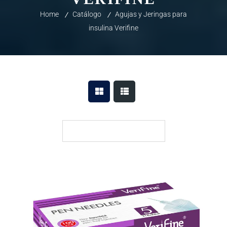
Home
Catálogo
Agujas y Jeringas para
insulina Verifine