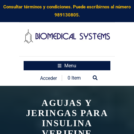
Consultar términos y condiciones. Puede escribirnos al número
989130805.
Menu
0 Item
Acceder
AGUJAS Y
JERINGAS PARA
INSULINA
VERIFINE